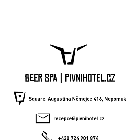
BEER SPA | PIVNIHOTEL.CZ
Square. Augustina Němejce 416, Nepomuk
recepce@pivnihotel.cz
+420 724 901 874